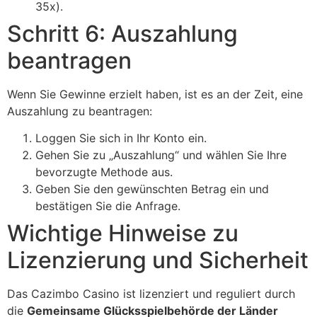
35x).
Schritt 6: Auszahlung
beantragen
Wenn Sie Gewinne erzielt haben, ist es an der Zeit, eine
Auszahlung zu beantragen:
Loggen Sie sich in Ihr Konto ein.
Gehen Sie zu „Auszahlung“ und wählen Sie Ihre
bevorzugte Methode aus.
Geben Sie den gewünschten Betrag ein und
bestätigen Sie die Anfrage.
Wichtige Hinweise zu
Lizenzierung und Sicherheit
Das Cazimbo Casino ist lizenziert und reguliert durch
die
Gemeinsame Glücksspielbehörde der Länder