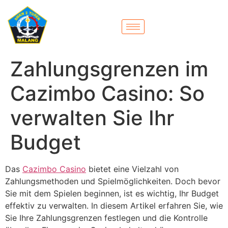
Zahlungsgrenzen im
Cazimbo Casino: So
verwalten Sie Ihr
Budget
Das
Cazimbo Casino
bietet eine Vielzahl von
Zahlungsmethoden und Spielmöglichkeiten. Doch bevor
Sie mit dem Spielen beginnen, ist es wichtig, Ihr Budget
effektiv zu verwalten. In diesem Artikel erfahren Sie, wie
Sie Ihre Zahlungsgrenzen festlegen und die Kontrolle