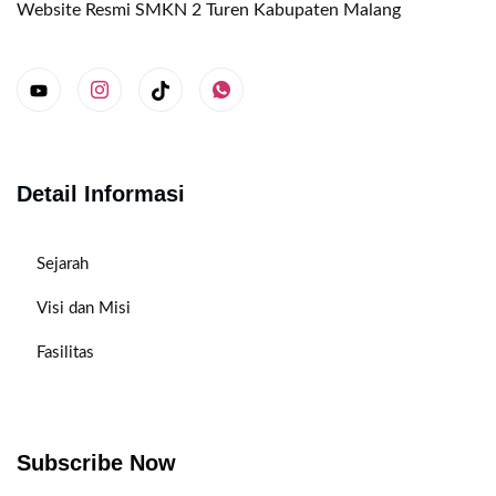
Website Resmi SMKN 2 Turen Kabupaten Malang
Detail Informasi
Sejarah
Visi dan Misi
Fasilitas
Subscribe Now