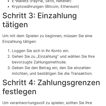
E-Wallets (PayPal, Skrill, Neteller)
Kryptowährungen (Bitcoin, Ethereum)
Schritt 3: Einzahlung
tätigen
Um mit dem Spielen zu beginnen, müssen Sie eine
Einzahlung tätigen:
Loggen Sie sich in Ihr Konto ein.
Gehen Sie zu „Einzahlung“ und wählen Sie Ihre
bevorzugte Zahlungsmethode.
Geben Sie den Betrag ein, den Sie einzahlen
möchten, und bestätigen Sie die Transaktion.
Schritt 4: Zahlungsgrenzen
festlegen
Um verantwortungsvoll zu spielen, sollten Sie Ihre