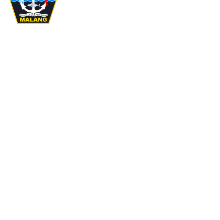
Website Resmi SMKN 2 Turen Kabupaten Malang
Detail Informasi
Sejarah
Visi dan Misi
Fasilitas