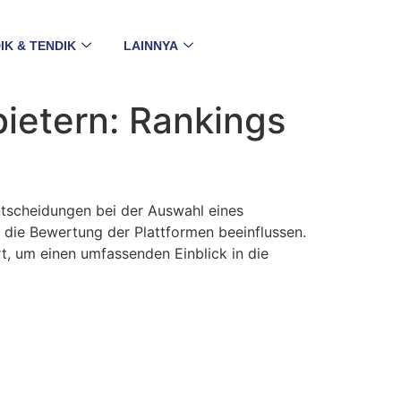
IK & TENDIK
LAINNYA
ietern: Rankings
ntscheidungen bei der Auswahl eines
d die Bewertung der Plattformen beeinflussen.
rt, um einen umfassenden Einblick in die