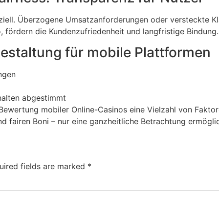
ziell. Überzogene Umsatzanforderungen oder versteckte Kl
, fördern die Kundenzufriedenheit und langfristige Bindung.
estaltung für mobile Plattformen
ngen
halten abgestimmt
ewertung mobiler Online-Casinos eine Vielzahl von Faktoren
nd fairen Boni – nur eine ganzheitliche Betrachtung ermögli
uired fields are marked
*