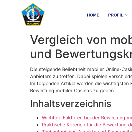
HOME
PROFIL
Vergleich von mob
und Bewertungskr
Die steigende Beliebtheit mobiler Online-Cas
Anbieters zu treffen. Dabei spielen verschie
Im folgenden Artikel werden die wichtigsten K
Bewertung mobiler Casinos zu geben.
Inhaltsverzeichnis
Wichtige Faktoren bei der Bewertung mo
Praktische Kriterien für die Bewertung 
Technologische Aspekte und Sicherheit