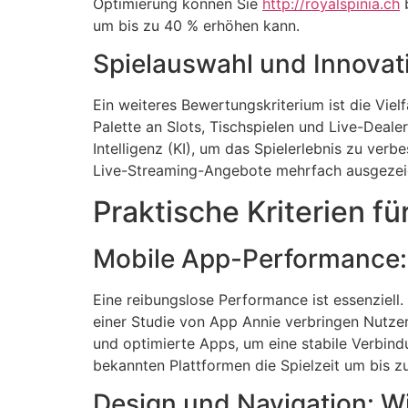
Optimierung können Sie
http://royalspinia.ch
b
um bis zu 40 % erhöhen kann.
Spielauswahl und Innovat
Ein weiteres Bewertungskriterium ist die Viel
Palette an Slots, Tischspielen und Live-Deale
Intelligenz (KI), um das Spielerlebnis zu verb
Live-Streaming-Angebote mehrfach ausgezeich
Praktische Kriterien f
Mobile App-Performance: L
Eine reibungslose Performance ist essenziell
einer Studie von App Annie verbringen Nutzer 
und optimierte Apps, um eine stabile Verbin
bekannten Plattformen die Spielzeit um bis zu
Design und Navigation: W