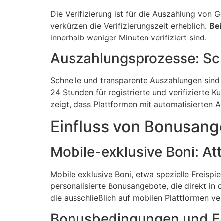
Die Verifizierung ist für die Auszahlung von
verkürzen die Verifizierungszeit erheblich.
Bei
innerhalb weniger Minuten verifiziert sind.
Auszahlungsprozesse: Sc
Schnelle und transparente Auszahlungen sind 
24 Stunden für registrierte und verifizierte
zeigt, dass Plattformen mit automatisierten 
Einfluss von Bonusang
Mobile-exklusive Boni: At
Mobile exklusive Boni, etwa spezielle Freispi
personalisierte Bonusangebote, die direkt in
die ausschließlich auf mobilen Plattformen ve
Bonusbedingungen und Fai