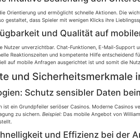
 die Orientierung und ermöglicht schnelle Aktionen. Die wich
 gestaltet, dass Spieler mit wenigen Klicks ihre Lieblingss
ügbarkeit und Qualität auf mobil
e Nutzer unverzichtbar. Chat-Funktionen, E-Mail-Support un
lle Reaktionszeiten und kompetente Hilfe entscheidend für
ell auf mobile Anfragen ausgerichtet ist und somit die Nutz
e und Sicherheitsmerkmale i
gien: Schutz sensibler Daten bei
en ist ein Grundpfeiler seriöser Casinos. Moderne Casinos
agung zu sichern.
Beispiel:
Das mobile Angebot von William 
tellt.
hnelligkeit und Effizienz bei der