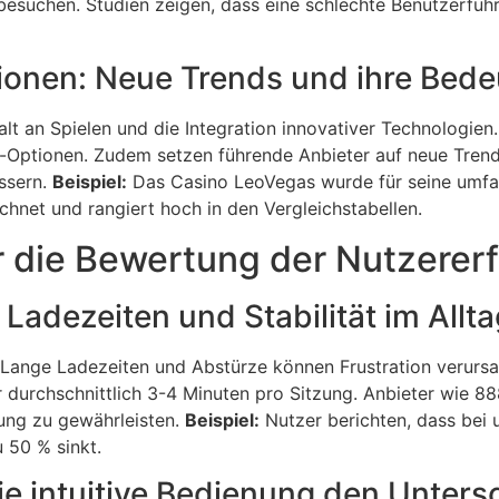
esuchen. Studien zeigen, dass eine schlechte Benutzerfüh
ionen: Neue Trends und ihre Bed
falt an Spielen und die Integration innovativer Technologien
r-Optionen. Zudem setzen führende Anbieter auf neue Trends
essern.
Beispiel:
Das Casino LeoVegas wurde für seine umfan
net und rangiert hoch in den Vergleichstabellen.
ür die Bewertung der Nutzerer
adezeiten und Stabilität im Allta
. Lange Ladezeiten und Abstürze können Frustration verurs
durchschnittlich 3-4 Minuten pro Sitzung. Anbieter wie 888
dung zu gewährleisten.
Beispiel:
Nutzer berichten, dass bei
 50 % sinkt.
ie intuitive Bedienung den Unter