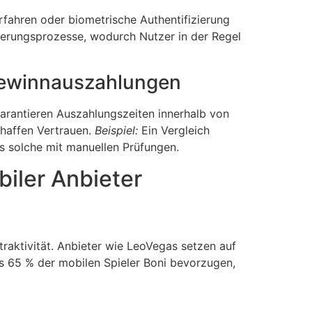
rfahren oder biometrische Authentifizierung
ierungsprozesse, wodurch Nutzer in der Regel
 Gewinnauszahlungen
arantieren Auszahlungszeiten innerhalb von
chaffen Vertrauen.
Beispiel:
Ein Vergleich
s solche mit manuellen Prüfungen.
iler Anbieter
traktivität. Anbieter wie LeoVegas setzen auf
s 65 % der mobilen Spieler Boni bevorzugen,