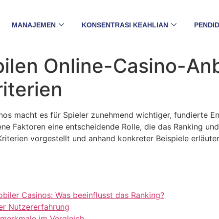
MANAJEMEN
KONSENTRASI KEAHLIAN
PENDID
ilen Online-Casino-Anb
iterien
inos macht es für Spieler zunehmend wichtiger, fundierte E
dene Faktoren eine entscheidende Rolle, die das Ranking un
riterien vorgestellt und anhand konkreter Beispiele erläute
biler Casinos: Was beeinflusst das Ranking?
der Nutzererfahrung
smerkmale im Vergleich