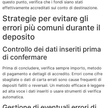
questo punto, verifica che i fondi siano stati
effettivamente accreditati sul conto di destinazione.
Strategie per evitare gli
errori più comuni durante il
deposito
Controllo dei dati inseriti prima
di confermare
Prima di concludere, verifica sempre importo, metodo
di pagamento e dettagli di accredito. Errori come cifre
sbagliate o dati di carta errati sono cause frequenti di
depositi falliti o reversali. Un metodo efficace è leggere
ad alta voce i dati inseriti o usare strumenti di verifica
automatica.
Gestione di eventuali errori di