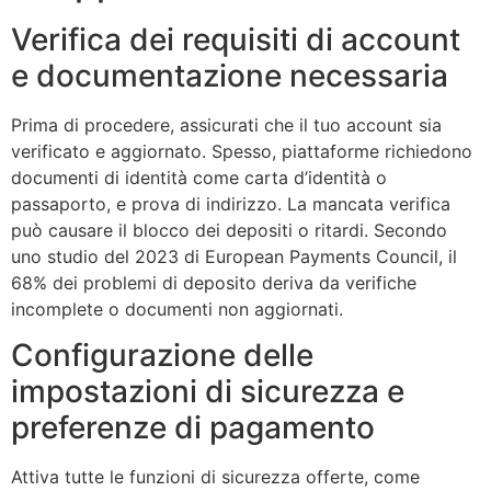
Verifica dei requisiti di account
e documentazione necessaria
Prima di procedere, assicurati che il tuo account sia
verificato e aggiornato. Spesso, piattaforme richiedono
documenti di identità come carta d’identità o
passaporto, e prova di indirizzo. La mancata verifica
può causare il blocco dei depositi o ritardi. Secondo
uno studio del 2023 di European Payments Council, il
68% dei problemi di deposito deriva da verifiche
incomplete o documenti non aggiornati.
Configurazione delle
impostazioni di sicurezza e
preferenze di pagamento
Attiva tutte le funzioni di sicurezza offerte, come