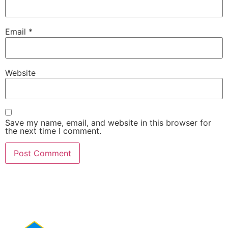
Email
*
Website
Save my name, email, and website in this browser for
the next time I comment.