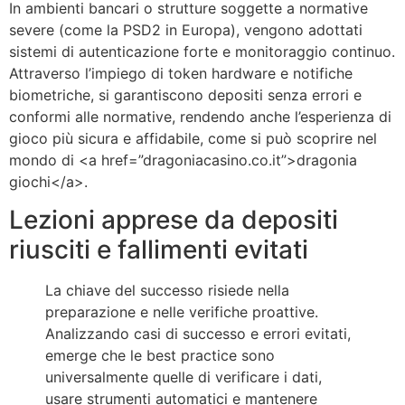
In ambienti bancari o strutture soggette a normative
severe (come la PSD2 in Europa), vengono adottati
sistemi di autenticazione forte e monitoraggio continuo.
Attraverso l’impiego di token hardware e notifiche
biometriche, si garantiscono depositi senza errori e
conformi alle normative, rendendo anche l’esperienza di
gioco più sicura e affidabile, come si può scoprire nel
mondo di <a href=”dragoniacasino.co.it”>dragonia
giochi</a>.
Lezioni apprese da depositi
riusciti e fallimenti evitati
La chiave del successo risiede nella
preparazione e nelle verifiche proattive.
Analizzando casi di successo e errori evitati,
emerge che le best practice sono
universalmente quelle di verificare i dati,
usare strumenti automatici e mantenere