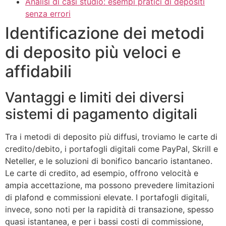
Analisi di casi studio: esempi pratici di depositi
senza errori
Identificazione dei metodi
di deposito più veloci e
affidabili
Vantaggi e limiti dei diversi
sistemi di pagamento digitali
Tra i metodi di deposito più diffusi, troviamo le carte di
credito/debito, i portafogli digitali come PayPal, Skrill e
Neteller, e le soluzioni di bonifico bancario istantaneo.
Le carte di credito, ad esempio, offrono velocità e
ampia accettazione, ma possono prevedere limitazioni
di plafond e commissioni elevate. I portafogli digitali,
invece, sono noti per la rapidità di transazione, spesso
quasi istantanea, e per i bassi costi di commissione,