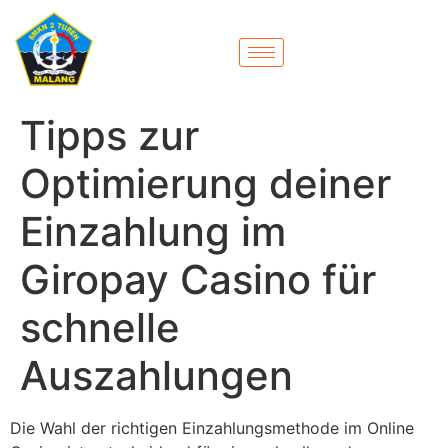
Tipps zur
Optimierung deiner
Einzahlung im
Giropay Casino für
schnelle
Auszahlungen
Die Wahl der richtigen Einzahlungsmethode im Online