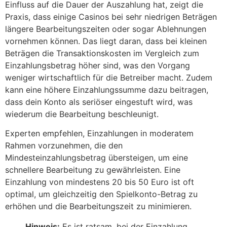
Einfluss auf die Dauer der Auszahlung hat, zeigt die
Praxis, dass einige Casinos bei sehr niedrigen Beträgen
längere Bearbeitungszeiten oder sogar Ablehnungen
vornehmen können. Das liegt daran, dass bei kleinen
Beträgen die Transaktionskosten im Vergleich zum
Einzahlungsbetrag höher sind, was den Vorgang
weniger wirtschaftlich für die Betreiber macht. Zudem
kann eine höhere Einzahlungssumme dazu beitragen,
dass dein Konto als seriöser eingestuft wird, was
wiederum die Bearbeitung beschleunigt.
Experten empfehlen, Einzahlungen in moderatem
Rahmen vorzunehmen, die den
Mindesteinzahlungsbetrag übersteigen, um eine
schnellere Bearbeitung zu gewährleisten. Eine
Einzahlung von mindestens 20 bis 50 Euro ist oft
optimal, um gleichzeitig den Spielkonto-Betrag zu
erhöhen und die Bearbeitungszeit zu minimieren.
Hinweis:
Es ist ratsam, bei der Einzahlung