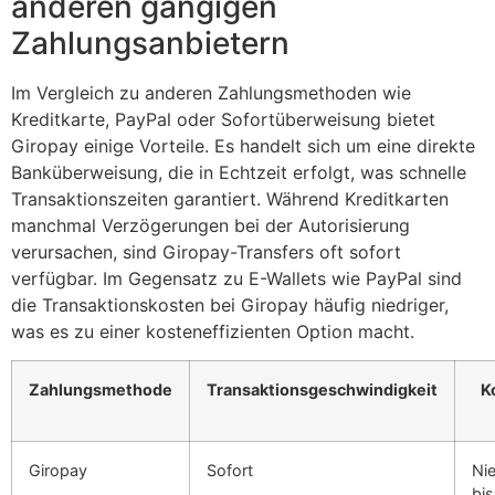
anderen gängigen
Zahlungsanbietern
Im Vergleich zu anderen Zahlungsmethoden wie
Kreditkarte, PayPal oder Sofortüberweisung bietet
Giropay einige Vorteile. Es handelt sich um eine direkte
Banküberweisung, die in Echtzeit erfolgt, was schnelle
Transaktionszeiten garantiert. Während Kreditkarten
manchmal Verzögerungen bei der Autorisierung
verursachen, sind Giropay-Transfers oft sofort
verfügbar. Im Gegensatz zu E-Wallets wie PayPal sind
die Transaktionskosten bei Giropay häufig niedriger,
was es zu einer kosteneffizienten Option macht.
Zahlungsmethode
Transaktionsgeschwindigkeit
K
Giropay
Sofort
Nie
bis