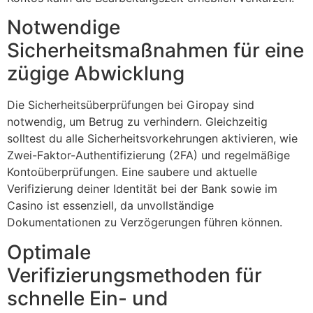
Notwendige
Sicherheitsmaßnahmen für eine
zügige Abwicklung
Die Sicherheitsüberprüfungen bei Giropay sind
notwendig, um Betrug zu verhindern. Gleichzeitig
solltest du alle Sicherheitsvorkehrungen aktivieren, wie
Zwei-Faktor-Authentifizierung (2FA) und regelmäßige
Kontoüberprüfungen. Eine saubere und aktuelle
Verifizierung deiner Identität bei der Bank sowie im
Casino ist essenziell, da unvollständige
Dokumentationen zu Verzögerungen führen können.
Optimale
Verifizierungsmethoden für
schnelle Ein- und