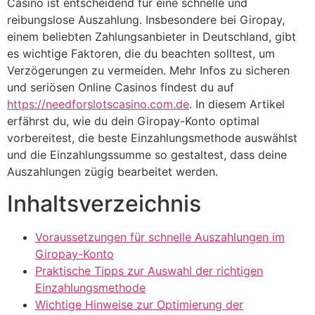
Casino ist entscheidend für eine schnelle und
reibungslose Auszahlung. Insbesondere bei Giropay,
einem beliebten Zahlungsanbieter in Deutschland, gibt
es wichtige Faktoren, die du beachten solltest, um
Verzögerungen zu vermeiden. Mehr Infos zu sicheren
und seriösen Online Casinos findest du auf
https://needforslotscasino.com.de
. In diesem Artikel
erfährst du, wie du dein Giropay-Konto optimal
vorbereitest, die beste Einzahlungsmethode auswählst
und die Einzahlungssumme so gestaltest, dass deine
Auszahlungen zügig bearbeitet werden.
Inhaltsverzeichnis
Voraussetzungen für schnelle Auszahlungen im
Giropay-Konto
Praktische Tipps zur Auswahl der richtigen
Einzahlungsmethode
Wichtige Hinweise zur Optimierung der