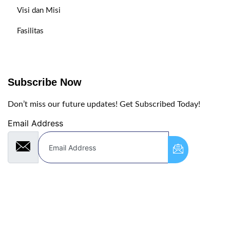
Visi dan Misi
Fasilitas
Subscribe Now
Don’t miss our future updates! Get Subscribed Today!
Email Address