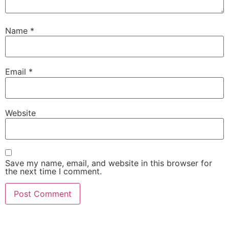
Name
*
Email
*
Website
Save my name, email, and website in this browser for
the next time I comment.