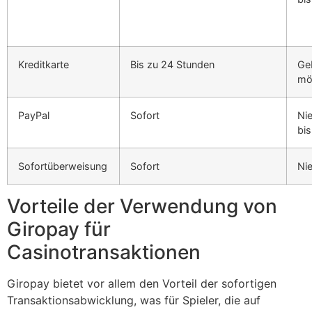
Kreditkarte
Bis zu 24 Stunden
Ge
mö
PayPal
Sofort
Nie
bis
Sofortüberweisung
Sofort
Nie
Vorteile der Verwendung von
Giropay für
Casinotransaktionen
Giropay bietet vor allem den Vorteil der sofortigen
Transaktionsabwicklung, was für Spieler, die auf