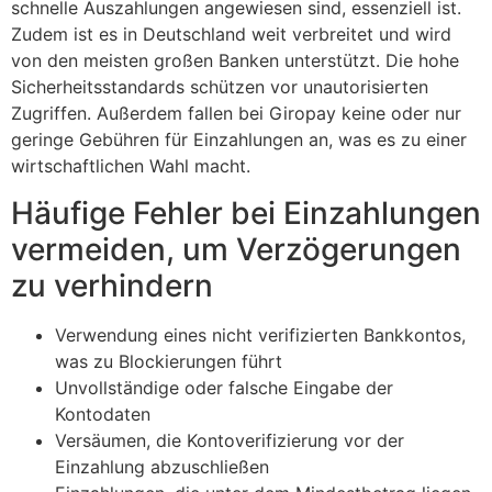
schnelle Auszahlungen angewiesen sind, essenziell ist.
Zudem ist es in Deutschland weit verbreitet und wird
von den meisten großen Banken unterstützt. Die hohe
Sicherheitsstandards schützen vor unautorisierten
Zugriffen. Außerdem fallen bei Giropay keine oder nur
geringe Gebühren für Einzahlungen an, was es zu einer
wirtschaftlichen Wahl macht.
Häufige Fehler bei Einzahlungen
vermeiden, um Verzögerungen
zu verhindern
Verwendung eines nicht verifizierten Bankkontos,
was zu Blockierungen führt
Unvollständige oder falsche Eingabe der
Kontodaten
Versäumen, die Kontoverifizierung vor der
Einzahlung abzuschließen