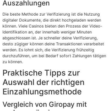
Auszahlungen
Die beste Methode zur Verifizierung ist die Nutzung
digitaler Dokumente, die direkt hochgeladen werden
können. Viele Casinos bieten den Prozess der Video-
Identifikation an, der innerhalb weniger Minuten
abgeschlossen ist. Je schneller deine Verifizierung,
desto zügiger können deine Transaktionen verarbeitet
werden. Es lohnt sich, die Verifizierung frühzeitig
durchzuführen, um bei Bedarf sofort Zahlungen tätigen
zu können.
Praktische Tipps zur
Auswahl der richtigen
Einzahlungsmethode
Vergleich von Giropay mit