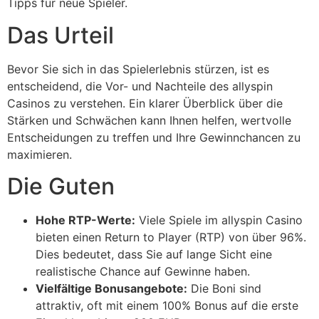
Tipps für neue Spieler.
Das Urteil
Bevor Sie sich in das Spielerlebnis stürzen, ist es
entscheidend, die Vor- und Nachteile des allyspin
Casinos zu verstehen. Ein klarer Überblick über die
Stärken und Schwächen kann Ihnen helfen, wertvolle
Entscheidungen zu treffen und Ihre Gewinnchancen zu
maximieren.
Die Guten
Hohe RTP-Werte:
Viele Spiele im allyspin Casino
bieten einen Return to Player (RTP) von über 96%.
Dies bedeutet, dass Sie auf lange Sicht eine
realistische Chance auf Gewinne haben.
Vielfältige Bonusangebote:
Die Boni sind
attraktiv, oft mit einem 100% Bonus auf die erste