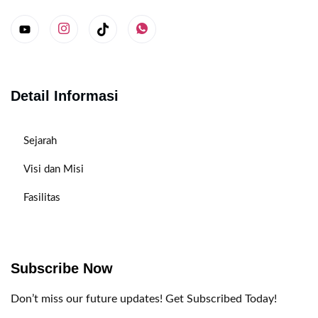
Detail Informasi
Sejarah
Visi dan Misi
Fasilitas
Subscribe Now
Don’t miss our future updates! Get Subscribed Today!