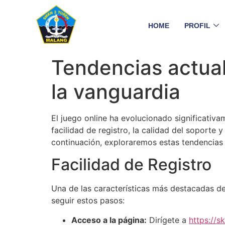
HOME
PROFIL
Tendencias actual
la vanguardia
El juego online ha evolucionado significativ
facilidad de registro, la calidad del soport
continuación, exploraremos estas tendencias
Facilidad de Registro
Una de las características más destacadas de
seguir estos pasos:
Acceso a la página:
Dirígete a
https://s