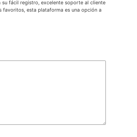
u fácil registro, excelente soporte al cliente
s favoritos, esta plataforma es una opción a