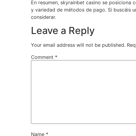
En resumen, skyrainbet casino se posiciona co
y variedad de métodos de pago. Si buscáis un
considerar.
Leave a Reply
Your email address will not be published.
Req
Comment
*
Name
*