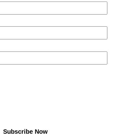
Subscribe Now