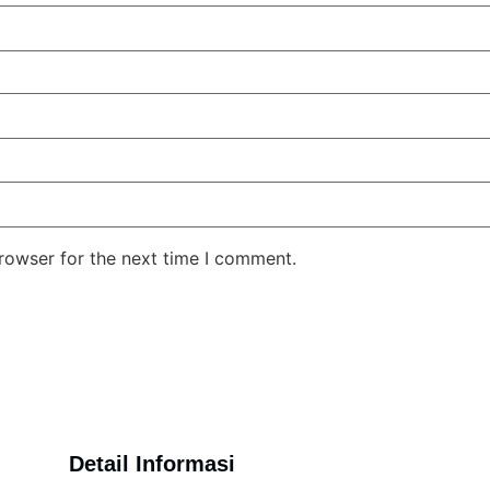
rowser for the next time I comment.
Detail Informasi