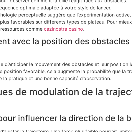
ur observer comment la bille réagit face aux obstacles.
réquence optimale adaptée à votre style de lancer.
ogie perceptuelle suggère que l’expérimentation active, c’
lus favorables sur différents types de plateau. Pour mie
des ressources comme
cazinostra casino
.
nt avec la position des obstacles 
le d’anticiper le mouvement des obstacles et leur position l
osition favorable, cela augmente la probabilité que la traje
 la pratique et une bonne capacité d’observation.
s de modulation de la trajecto
pour influencer la direction de la bi
ajuster la trajectoire. Une force plus faible pourrait limite