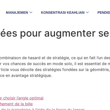
MANAJEMEN
KONSENTRASI KEAHLIAN
PENDID
ées pour augmenter se
binaison de hasard et de stratégie, ce qui en fait l’un des 
 vos chances de succès en mode solo, il est essentiel de m
article vous dévoile des stratégies fondées sur la géométrie
nce en avantage stratégique.
 choisir l’angle optimal
chement de la bille
e la trajectoire à l’aide de la force du lancer