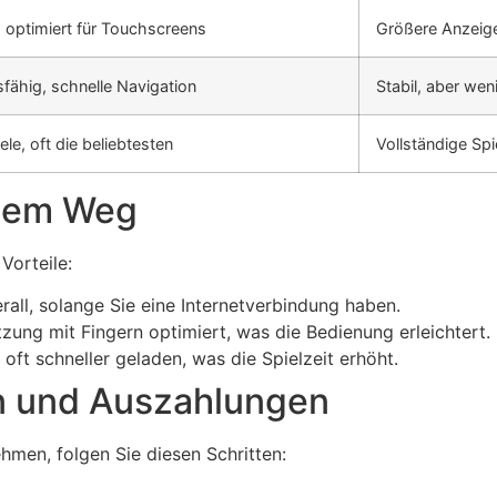
, optimiert für Touchscreens
Größere Anzeige
fähig, schnelle Navigation
Stabil, aber wen
le, oft die beliebtesten
Vollständige Spi
 dem Weg
Vorteile:
rall, solange Sie eine Internetverbindung haben.
tzung mit Fingern optimiert, was die Bedienung erleichtert.
oft schneller geladen, was die Spielzeit erhöht.
en und Auszahlungen
men, folgen Sie diesen Schritten: