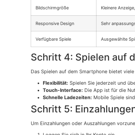
Bildschirmgröße
Kleinere Anzeige
Responsive Design
Sehr anpassungs
Verfügbare Spiele
Ausgewählte Spie
Schritt 4: Spielen auf
Das Spielen auf dem Smartphone bietet viele 
Flexibilität:
Spielen Sie jederzeit und übe
Touch-Interface:
Die App ist für die Nu
Schnelle Ladezeiten:
Mobile Spiele sind 
Schritt 5: Einzahlung
Um Einzahlungen oder Auszahlungen vorzuneh
Loggen Sie sich in Ihr Konto ein.