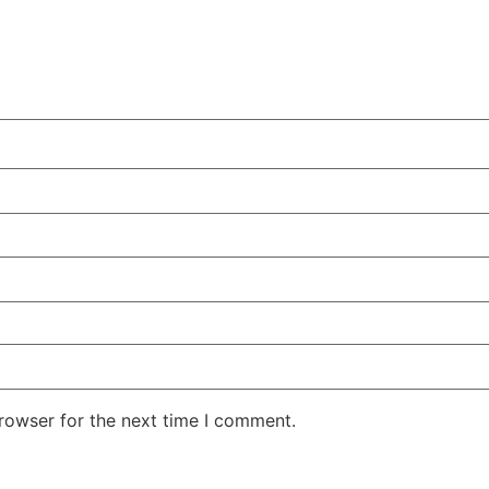
rowser for the next time I comment.