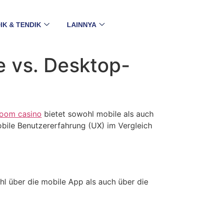
IK & TENDIK
LAINNYA
e vs. Desktop-
room casino
bietet sowohl mobile als auch
obile Benutzererfahrung (UX) im Vergleich
l über die mobile App als auch über die