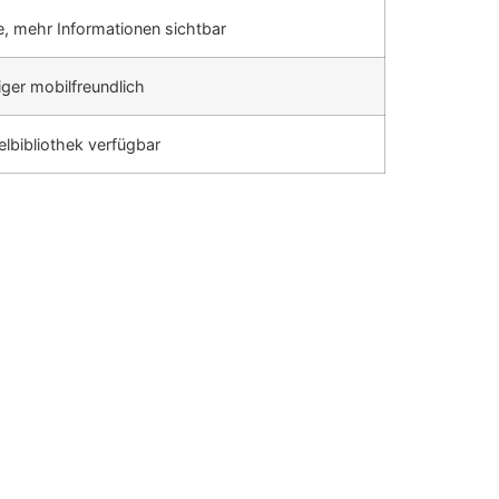
, mehr Informationen sichtbar
iger mobilfreundlich
elbibliothek verfügbar