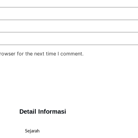
rowser for the next time I comment.
Detail Informasi
Sejarah