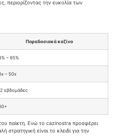
ς, περιορίζοντας την ευκολία των
Παραδοσιακά καζίνο
3% – 95%
0x – 50x
-2 εβδομάδες
00+
του παίκτη. Ενώ το cazinostra προσφέρει
ή στρατηγική είναι το κλειδί για την