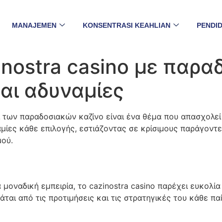
MANAJEMEN
KONSENTRASI KEAHLIAN
PENDID
inostra casino με παρα
αι αδυναμίες
ι των παραδοσιακών καζίνο είναι ένα θέμα που απασχολεί
μίες κάθε επιλογής, εστιάζοντας σε κρίσιμους παράγοντε
μού.
οναδική εμπειρία, το cazinostra casino παρέχει ευκολία
ται από τις προτιμήσεις και τις στρατηγικές του κάθε παί