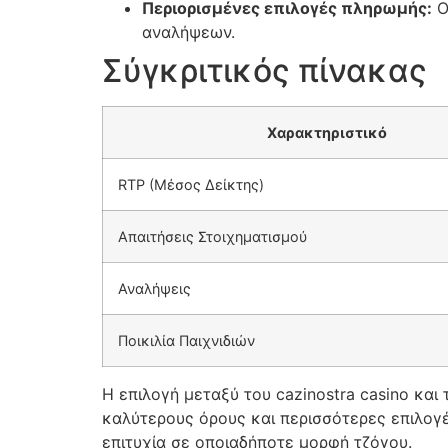
Περιορισμένες επιλογές πληρωμής:
Ο
αναλήψεων.
Σύγκριτικός πίνακας
Χαρακτηριστικό
RTP (Μέσος Δείκτης)
Απαιτήσεις Στοιχηματισμού
Αναλήψεις
Ποικιλία Παιχνιδιών
Η επιλογή μεταξύ του cazinostra casino και
καλύτερους όρους και περισσότερες επιλογές
επιτυχία σε οποιαδήποτε μορφή τζόγου.