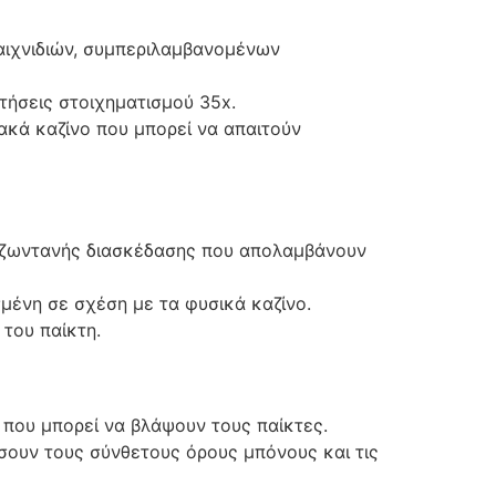
παιχνιδιών, συμπεριλαμβανομένων
ήσεις στοιχηματισμού 35x.
ακά καζίνο που μπορεί να απαιτούν
ης ζωντανής διασκέδασης που απολαμβάνουν
ισμένη σε σχέση με τα φυσικά καζίνο.
του παίκτη.
 που μπορεί να βλάψουν τους παίκτες.
σουν τους σύνθετους όρους μπόνους και τις