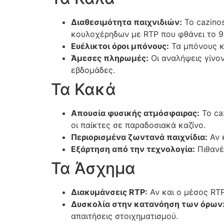
Διαθεσιμότητα παιχνιδιών:
Το cazinos
κουλοχέρηδων με RTP που φθάνει το 9
Ευέλικτοι όροι μπόνους:
Τα μπόνους κ
Άμεσες πληρωμές:
Οι αναλήψεις γίνον
εβδομάδες.
Τα Κακά
Απουσία φυσικής ατμόσφαιρας:
Το ca
οι παίκτες σε παραδοσιακά καζίνο.
Περιορισμένα ζωντανά παιχνίδια:
Αν κ
Εξάρτηση από την τεχνολογία:
Πιθανέ
Τα Άσχημα
Διακυμάνσεις RTP:
Αν και ο μέσος RTP
Δυσκολία στην κατανόηση των όρων
απαιτήσεις στοιχηματισμού.