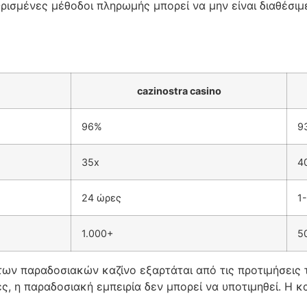
ρισμένες μέθοδοι πληρωμής μπορεί να μην είναι διαθέσιμε
cazinostra casino
96%
9
35x
4
24 ώρες
1
1.000+
5
 των παραδοσιακών καζίνο εξαρτάται από τις προτιμήσεις 
, η παραδοσιακή εμπειρία δεν μπορεί να υποτιμηθεί. Η καλ