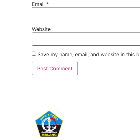
Email
*
Website
Save my name, email, and website in this b