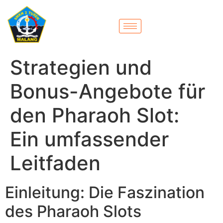
Strategien und
Bonus-Angebote für
den Pharaoh Slot:
Ein umfassender
Leitfaden
Einleitung: Die Faszination
des Pharaoh Slots