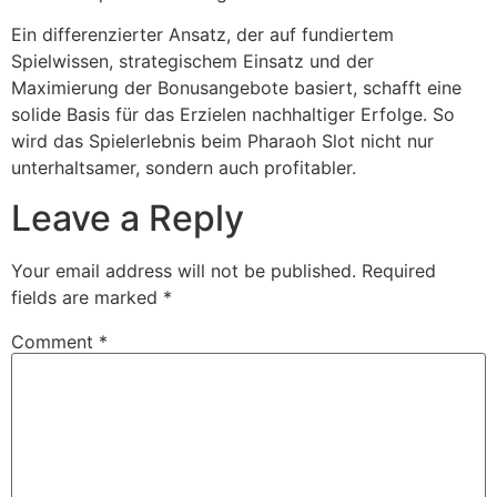
Ein differenzierter Ansatz, der auf fundiertem
Spielwissen, strategischem Einsatz und der
Maximierung der Bonusangebote basiert, schafft eine
solide Basis für das Erzielen nachhaltiger Erfolge. So
wird das Spielerlebnis beim Pharaoh Slot nicht nur
unterhaltsamer, sondern auch profitabler.
Leave a Reply
Your email address will not be published.
Required
fields are marked
*
Comment
*