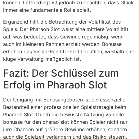
können. Lettbedingt ist jedoch zu beachten, dass Glück
immer eine fundamentale Rolle spielt.
Ergänzend hilft die Betrachtung der Volatilität des
Spiels. Der Pharaoh Slot weist eine mittlere Volatilität
auf, was bedeutet, dass Gewinne regelmäßig, wenn
auch im kleineren Rahmen erzielt werden. Bonusse
erhöhen das Risiko-Rendite-Profil deutlich, weshalb eine
kluge Verwaltung maßgeblich ist.
Fazit: Der Schlüssel zum
Erfolg im Pharaoh Slot
Der Umgang mit Bonusangeboten ist ein essenzieller
Bestandteil einer professionellen Spielstrategie beim
Pharaoh Slot. Durch die bewusste Nutzung von alle
bonusse für den pharao slot können Spieler nicht nur
ihre Chancen auf größere Gewinne erhöhen, sondern
auch die Spielzeit verlängern und das Risiko steuern.