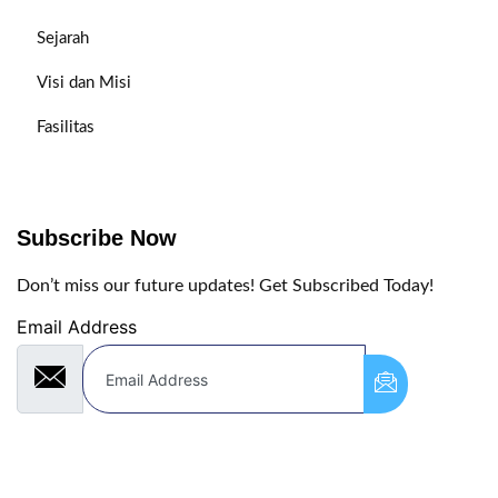
Sejarah
Visi dan Misi
Fasilitas
Subscribe Now
Don’t miss our future updates! Get Subscribed Today!
Email Address