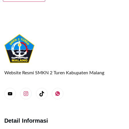
Website Resmi SMKN 2 Turen Kabupaten Malang
Detail Informasi