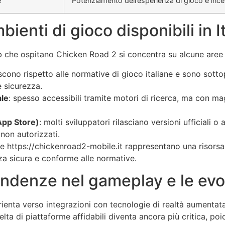
e
Potenziamento dell’esperienza di gioco e incen
bienti di gioco disponibili in I
web che ospitano Chicken Road 2 si concentra su alcune aree
scono rispetto alle normative di gioco italiane e sono sottop
e sicurezza.
ale
: spesso accessibili tramite motori di ricerca, ma con mag
 App Store)
: molti sviluppatori rilasciano versioni ufficiali 
non autorizzati.
ome https://chickenroad2-mobile.it rappresentano una risors
za sicura e conforme alle normative.
tendenze nel gameplay e le evo
orienta verso integrazioni con tecnologie di realtà aumentata 
lta di piattaforme affidabili diventa ancora più critica, poi