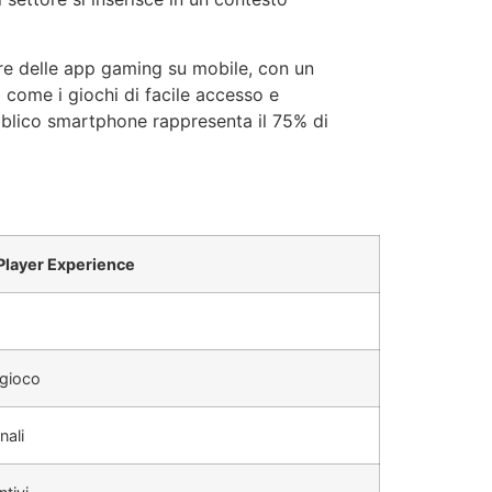
tore delle app gaming su mobile, con un
come i giochi di facile accesso e
pubblico smartphone rappresenta il 75% di
 Player Experience
 gioco
nali