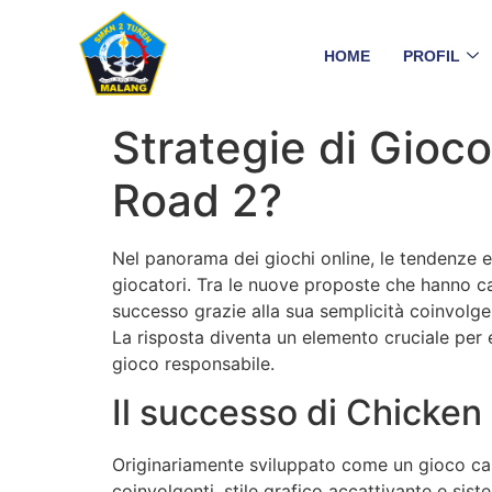
HOME
PROFIL
Strategie di Gioco
Road 2?
Nel panorama dei giochi online, le tendenze 
giocatori. Tra le nuove proposte che hanno ca
successo grazie alla sua semplicità coinvolge
La risposta diventa un elemento cruciale per es
gioco responsabile.
Il successo di Chicken 
Originariamente sviluppato come un gioco cas
coinvolgenti, stile grafico accattivante e sist