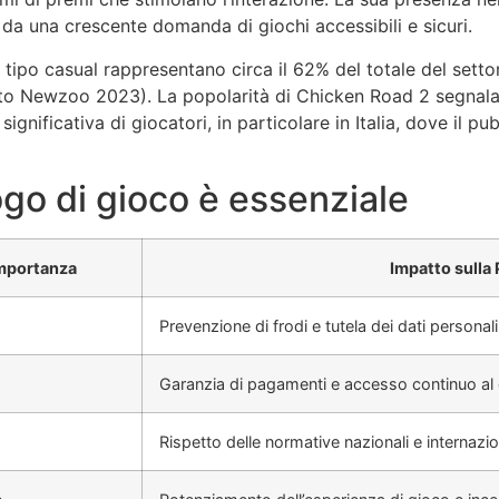
 da una crescente domanda di giochi accessibili e sicuri.
i tipo casual rappresentano circa il 62% del totale del set
to Newzoo 2023). La popolarità di Chicken Road 2 segnala 
ignificativa di giocatori, in particolare in Italia, dove il 
ogo di gioco è essenziale
mportanza
Impatto sulla
Prevenzione di frodi e tutela dei dati personali
Garanzia di pagamenti e accesso continuo al
Rispetto delle normative nazionali e internazio