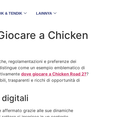
IK & TENDIK
LAINNYA
 Giocare a Chicken
che, regolamentazioni e preferenze dei
distingue come un esempio emblematico di
ettivamente
dove giocare a Chicken Road 2?
?
li, trasparenti e ricchi di opportunità di
digitali
 affermato grazie alle sue dinamiche
 settore si inserisce in un contesto