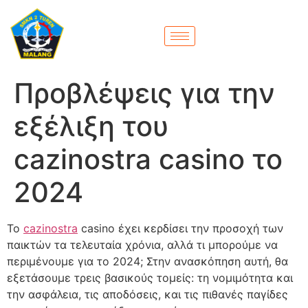
Προβλέψεις για την
εξέλιξη του
cazinostra casino το
2024
Το
cazinostra
casino έχει κερδίσει την προσοχή των
παικτών τα τελευταία χρόνια, αλλά τι μπορούμε να
περιμένουμε για το 2024; Στην ανασκόπηση αυτή, θα
εξετάσουμε τρεις βασικούς τομείς: τη νομιμότητα και
την ασφάλεια, τις αποδόσεις, και τις πιθανές παγίδες