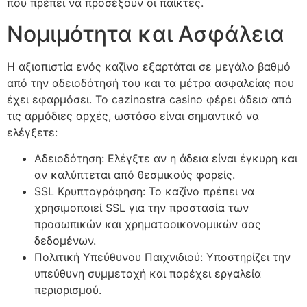
που πρέπει να προσέξουν οι παίκτες.
Νομιμότητα και Ασφάλεια
Η αξιοπιστία ενός καζίνο εξαρτάται σε μεγάλο βαθμό
από την αδειοδότησή του και τα μέτρα ασφαλείας που
έχει εφαρμόσει. Το cazinostra casino φέρει άδεια από
τις αρμόδιες αρχές, ωστόσο είναι σημαντικό να
ελέγξετε:
Αδειοδότηση: Ελέγξτε αν η άδεια είναι έγκυρη και
αν καλύπτεται από θεσμικούς φορείς.
SSL Κρυπτογράφηση: Το καζίνο πρέπει να
χρησιμοποιεί SSL για την προστασία των
προσωπικών και χρηματοοικονομικών σας
δεδομένων.
Πολιτική Υπεύθυνου Παιχνιδιού: Υποστηρίζει την
υπεύθυνη συμμετοχή και παρέχει εργαλεία
περιορισμού.