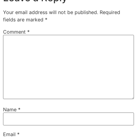
Your email address will not be published.
Required
fields are marked
*
Comment
*
Name
*
Email
*