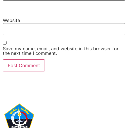
Website
Save my name, email, and website in this browser for
the next time I comment.