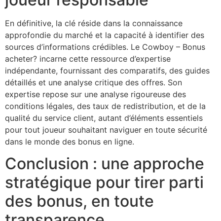
En définitive, la clé réside dans la connaissance
approfondie du marché et la capacité à identifier des
sources d’informations crédibles. Le Cowboy – Bonus
acheter? incarne cette ressource d’expertise
indépendante, fournissant des comparatifs, des guides
détaillés et une analyse critique des offres. Son
expertise repose sur une analyse rigoureuse des
conditions légales, des taux de redistribution, et de la
qualité du service client, autant d’éléments essentiels
pour tout joueur souhaitant naviguer en toute sécurité
dans le monde des bonus en ligne.
Conclusion : une approche
stratégique pour tirer parti
des bonus, en toute
transparence