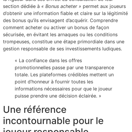
section dédiée à
« Bonus acheter »
permet aux joueurs
d’obtenir une information fiable et claire sur la légitimité
des bonus qu’ils envisagent d’acquérir. Comprendre
comment acheter ou activer un bonus de façon
sécurisée, en évitant les arnaques ou les conditions
trompeuses, constitue une étape primordiale dans une
gestion responsable de ses investissements ludiques.
« La confiance dans les offres
promotionnelles passe par une transparence
totale. Les plateformes crédibles mettent un
point d’honneur à fournir toutes les
informations nécessaires pour que le joueur
puisse prendre une décision éclairée. »
Une référence
incontournable pour le
joueur responsable