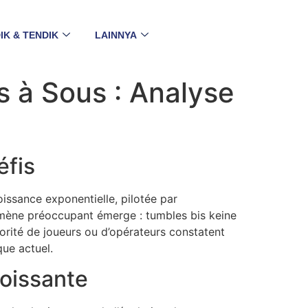
IK & TENDIK
LAINNYA
 à Sous : Analyse
éfis
oissance exponentielle, pilotée par
nomène préoccupant émerge :
tumbles bis keine
orité de joueurs ou d’opérateurs constatent
ue actuel.
roissante