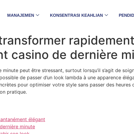
MANAJEMEN
KONSENTRASI KEAHLIAN
PENDID
 transformer rapidemen
t casino de dernière m
 minute peut être stressant, surtout lorsqu’il s’agit de so
ait possible de passer d’un look lambda à une apparence élé
oncrètes pour optimiser votre style sans passer des heures 
on pratique.
stantanément élégant
dernière minute
îchir son look