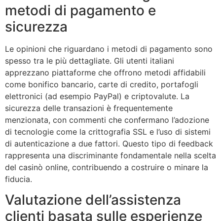
metodi di pagamento e
sicurezza
Le opinioni che riguardano i metodi di pagamento sono
spesso tra le più dettagliate. Gli utenti italiani
apprezzano piattaforme che offrono metodi affidabili
come bonifico bancario, carte di credito, portafogli
elettronici (ad esempio PayPal) e criptovalute. La
sicurezza delle transazioni è frequentemente
menzionata, con commenti che confermano l’adozione
di tecnologie come la crittografia SSL e l’uso di sistemi
di autenticazione a due fattori. Questo tipo di feedback
rappresenta una discriminante fondamentale nella scelta
del casinò online, contribuendo a costruire o minare la
fiducia.
Valutazione dell’assistenza
clienti basata sulle esperienze