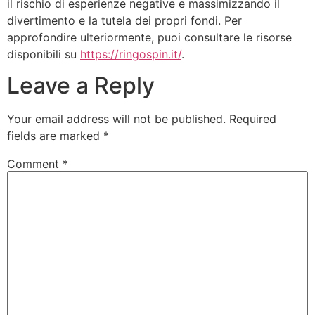
il rischio di esperienze negative e massimizzando il
divertimento e la tutela dei propri fondi. Per
approfondire ulteriormente, puoi consultare le risorse
disponibili su
https://ringospin.it/
.
Leave a Reply
Your email address will not be published.
Required
fields are marked
*
Comment
*