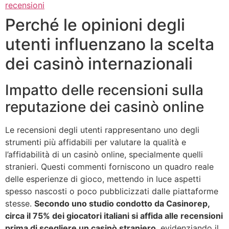
recensioni
Perché le opinioni degli
utenti influenzano la scelta
dei casinò internazionali
Impatto delle recensioni sulla
reputazione dei casinò online
Le recensioni degli utenti rappresentano uno degli
strumenti più affidabili per valutare la qualità e
l’affidabilità di un casinò online, specialmente quelli
stranieri. Questi commenti forniscono un quadro reale
delle esperienze di gioco, mettendo in luce aspetti
spesso nascosti o poco pubblicizzati dalle piattaforme
stesse.
Secondo uno studio condotto da Casinorep,
circa il 75% dei giocatori italiani si affida alle recensioni
prima di scegliere un casinò straniero
, evidenziando il