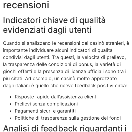
recensioni
Indicatori chiave di qualità
evidenziati dagli utenti
Quando si analizzano le recensioni dei casinò stranieri, è
importante individuare alcuni indicatori di qualità
condivisi dagli utenti. Tra questi, la velocità di prelievo,
la trasparenza delle condizioni di bonus, la varietà di
giochi offerti e la presenza di licenze ufficiali sono tra i
più citati. Ad esempio, un casinò molto apprezzato
dagli italiani è quello che riceve feedback positivi circa:
Risposte rapide dall’assistenza clienti
Prelievi senza complicazioni
Pagamenti sicuri e garantiti
Politiche di trasparenza sulla gestione dei fondi
Analisi di feedback riguardanti i