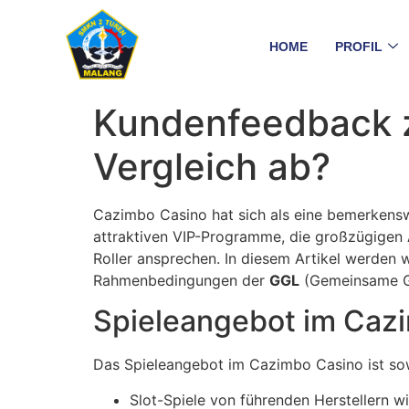
HOME
PROFIL
Kundenfeedback z
Vergleich ab?
Cazimbo Casino hat sich als eine bemerkenswe
attraktiven VIP-Programme, die großzügigen A
Roller ansprechen. In diesem Artikel werden w
Rahmenbedingungen der
GGL
(Gemeinsame Gl
Spieleangebot im Caz
Das Spieleangebot im Cazimbo Casino ist sowoh
Slot-Spiele von führenden Herstellern 