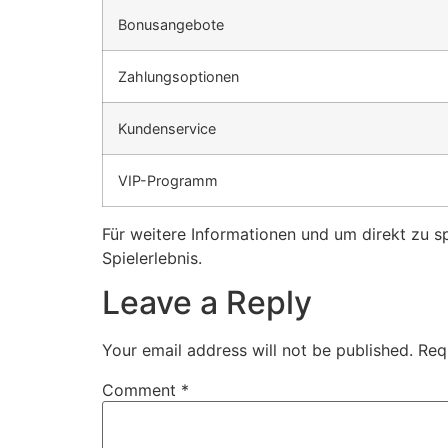
Bonusangebote
Zahlungsoptionen
Kundenservice
VIP-Programm
Für weitere Informationen und um direkt zu s
Spielerlebnis.
Leave a Reply
Your email address will not be published.
Req
Comment
*