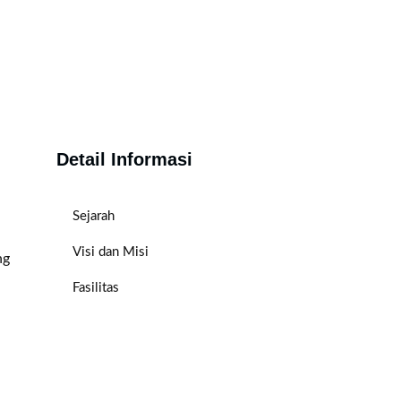
Detail Informasi
Sejarah
Visi dan Misi
ng
Fasilitas