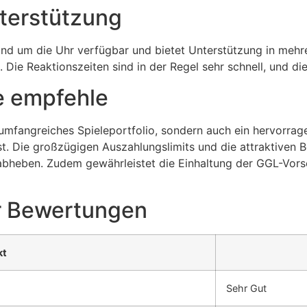
terstützung
nd um die Uhr verfügbar und bietet Unterstützung in mehr
 Die Reaktionszeiten sind in der Regel sehr schnell, und die
e empfehle
 umfangreiches Spieleportfolio, sondern auch ein hervorrag
st. Die großzügigen Auszahlungslimits und die attraktiven B
bheben. Zudem gewährleistet die Einhaltung der GGL-Vorsch
 Bewertungen
kt
Sehr Gut