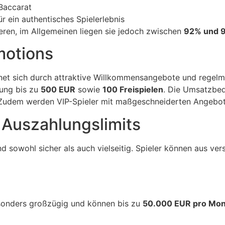
 Baccarat
r ein authentisches Spielerlebnis
eren, im Allgemeinen liegen sie jedoch zwischen
92% und 
motions
t sich durch attraktive Willkommensangebote und regelmä
lung bis zu
500 EUR
sowie
100 Freispielen
. Die Umsatzbe
lt. Zudem werden VIP-Spieler mit maßgeschneiderten Angebo
Auszahlungslimits
 sowohl sicher als auch vielseitig. Spieler können aus ve
besonders großzügig und können bis zu
50.000 EUR pro Mon