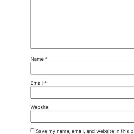
Name
*
Email
*
Website
Save my name, email, and website in this b