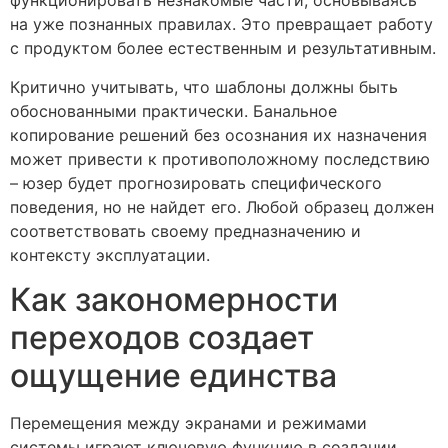
функционировать незнакомые части, основываясь
на уже познанных правилах. Это превращает работу
с продуктом более естественным и результативным.
Критично учитывать, что шаблоны должны быть
обоснованными практически. Банальное
копирование решений без осознания их назначения
может привести к противоположному последствию
– юзер будет прогнозировать специфического
поведения, но не найдет его. Любой образец должен
соответствовать своему предназначению и
контексту эксплуатации.
Как закономерности
переходов создает
ощущение единства
Перемещения между экранами и режимами
системы играют ключевую функцию в создании