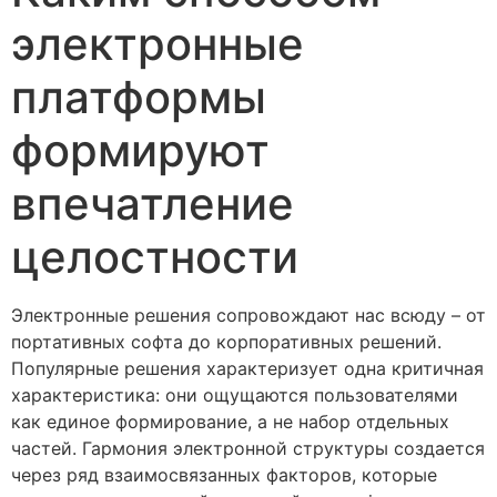
электронные
платформы
формируют
впечатление
целостности
Электронные решения сопровождают нас всюду – от
портативных софта до корпоративных решений.
Популярные решения характеризует одна критичная
характеристика: они ощущаются пользователями
как единое формирование, а не набор отдельных
частей. Гармония электронной структуры создается
через ряд взаимосвязанных факторов, которые