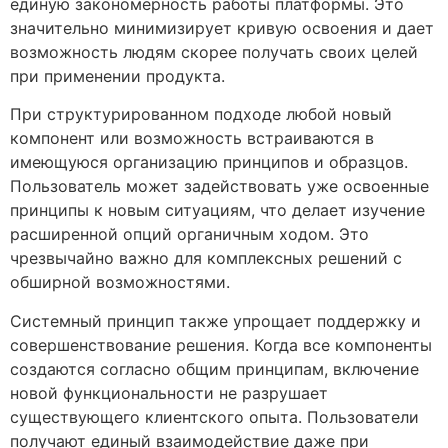
единую закономерность работы платформы. Это
значительно минимизирует кривую освоения и дает
возможность людям скорее получать своих целей
при применении продукта.
При структурированном подходе любой новый
компонент или возможность встраиваются в
имеющуюся организацию принципов и образцов.
Пользователь может задействовать уже освоенные
принципы к новым ситуациям, что делает изучение
расширенной опций органичным ходом. Это
чрезвычайно важно для комплексных решений с
обширной возможностями.
Системный принцип также упрощает поддержку и
совершенствование решения. Когда все компоненты
создаются согласно общим принципам, включение
новой функциональности не разрушает
существующего клиентского опыта. Пользователи
получают единый взаимодействие даже при