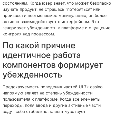
состояниям. Когда юзер знает, что может безопасно
изучать продукт, не страшась “потеряться” или
произвести неотменяемое манипуляцию, он более
активно взаимодействует с интерфейсом. Это
генерирует убежденность к платформе и ощущение
контроля над процессом.
По какой причине
идентичное работа
компонентов формирует
убежденность
Предсказуемость поведения частей UI 7k casino
напрямую влияет на степень убежденности
пользователя к платформе. Когда все элементы,
переходы, поля ввода и другие активные части
ведут себя стабильно, клиент чувствует