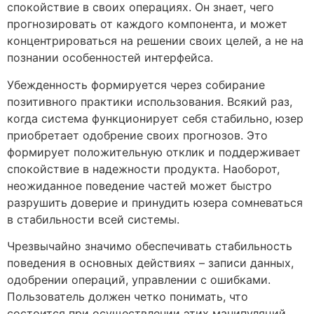
спокойствие в своих операциях. Он знает, чего
прогнозировать от каждого компонента, и может
концентрироваться на решении своих целей, а не на
познании особенностей интерфейса.
Убежденность формируется через собирание
позитивного практики использования. Всякий раз,
когда система функционирует себя стабильно, юзер
приобретает одобрение своих прогнозов. Это
формирует положительную отклик и поддерживает
спокойствие в надежности продукта. Наоборот,
неожиданное поведение частей может быстро
разрушить доверие и принудить юзера сомневаться
в стабильности всей системы.
Чрезвычайно значимо обеспечивать стабильность
поведения в основных действиях – записи данных,
одобрении операций, управлении с ошибками.
Пользователь должен четко понимать, что
состоится при осуществлении этих манипуляций.