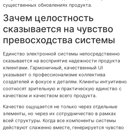
существенных обновлениях продукта.
Зачем целостность
сказывается на чувство
превосходства системы
Единство электронной системы непосредственно
сказывается на восприятие надежности продукта
клиентами. Гармоничный, качественный UI
указывает о профессионализме коллектива
создателей и фокусе к деталям. Клиенты интуитивно
соотносят зрительную и практическую единство с
качеством и качеством всего продукта.
Качество ощущается не только через отдельные
элементы, но через их сотрудничество в рамках
всей структуры. Когда все компоненты системы
действуют слаженно вместе, генерируется чувство