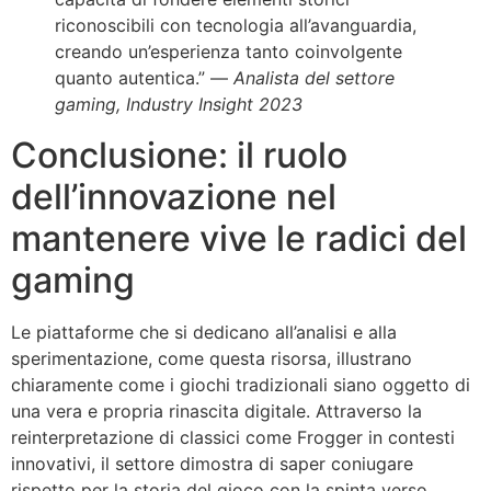
riconoscibili con tecnologia all’avanguardia,
creando un’esperienza tanto coinvolgente
quanto autentica.” —
Analista del settore
gaming, Industry Insight 2023
Conclusione: il ruolo
dell’innovazione nel
mantenere vive le radici del
gaming
Le piattaforme che si dedicano all’analisi e alla
sperimentazione, come questa risorsa, illustrano
chiaramente come i giochi tradizionali siano oggetto di
una vera e propria rinascita digitale. Attraverso la
reinterpretazione di classici come Frogger in contesti
innovativi, il settore dimostra di saper coniugare
rispetto per la storia del gioco con la spinta verso