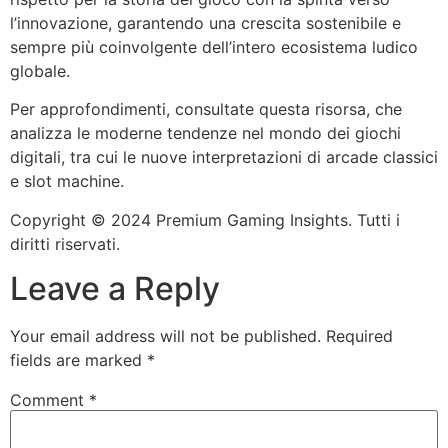
l’innovazione, garantendo una crescita sostenibile e
sempre più coinvolgente dell’intero ecosistema ludico
globale.
Per approfondimenti, consultate questa risorsa, che
analizza le moderne tendenze nel mondo dei giochi
digitali, tra cui le nuove interpretazioni di arcade classici
e slot machine.
Copyright © 2024 Premium Gaming Insights. Tutti i
diritti riservati.
Leave a Reply
Your email address will not be published.
Required
fields are marked
*
Comment
*