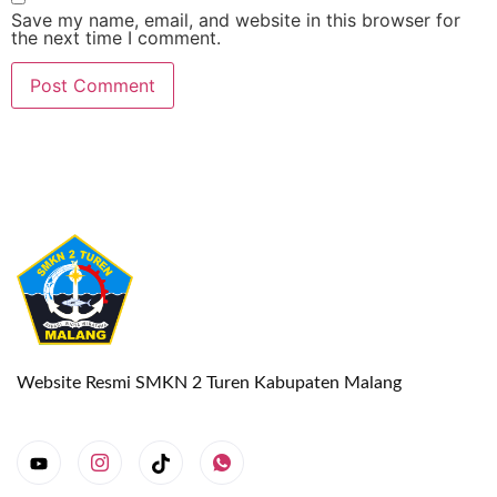
Save my name, email, and website in this browser for
the next time I comment.
Website Resmi SMKN 2 Turen Kabupaten Malang