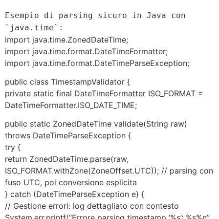
Esempio di parsing sicuro in Java con
`java.time`:
import java.time.ZonedDateTime;
import java.time.format.DateTimeFormatter;
import java.time.format.DateTimeParseException;
public class TimestampValidator {
private static final DateTimeFormatter ISO_FORMAT =
DateTimeFormatter.ISO_DATE_TIME;
public static ZonedDateTime validate(String raw)
throws DateTimeParseException {
try {
return ZonedDateTime.parse(raw,
ISO_FORMAT.withZone(ZoneOffset.UTC)); // parsing con
fuso UTC, poi conversione esplicita
} catch (DateTimeParseException e) {
// Gestione errori: log dettagliato con contesto
System.err.printf(“Errore parsing timestamp ‘%s’: %s%n”,