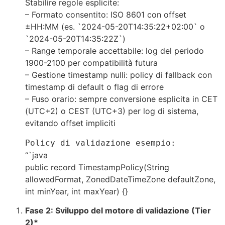
Stabilire regole esplicite:
– Formato consentito: ISO 8601 con offset
±HH:MM (es. `2024-05-20T14:35:22+02:00` o
`2024-05-20T14:35:22Z`)
– Range temporale accettabile: log del periodo
1900-2100 per compatibilità futura
– Gestione timestamp nulli: policy di fallback con
timestamp di default o flag di errore
– Fuso orario: sempre conversione esplicita in CET
(UTC+2) o CEST (UTC+3) per log di sistema,
evitando offset impliciti
Policy di validazione esempio:
“`java
public record TimestampPolicy(String
allowedFormat, ZonedDateTimeZone defaultZone,
int minYear, int maxYear) {}
Fase 2: Sviluppo del motore di validazione (Tier
2)*