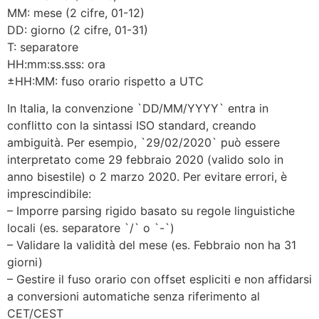
MM: mese (2 cifre, 01-12)
DD: giorno (2 cifre, 01-31)
T: separatore
HH:mm:ss.sss: ora
±HH:MM: fuso orario rispetto a UTC
In Italia, la convenzione `DD/MM/YYYY` entra in
conflitto con la sintassi ISO standard, creando
ambiguità. Per esempio, `29/02/2020` può essere
interpretato come 29 febbraio 2020 (valido solo in
anno bisestile) o 2 marzo 2020. Per evitare errori, è
imprescindibile:
– Imporre parsing rigido basato su regole linguistiche
locali (es. separatore `/` o `-`)
– Validare la validità del mese (es. Febbraio non ha 31
giorni)
– Gestire il fuso orario con offset espliciti e non affidarsi
a conversioni automatiche senza riferimento al
CET/CEST