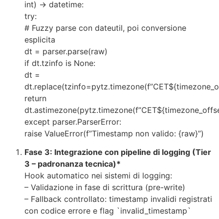
int) -> datetime:
try:
# Fuzzy parse con dateutil, poi conversione
esplicita
dt = parser.parse(raw)
if dt.tzinfo is None:
dt =
dt.replace(tzinfo=pytz.timezone(f”CET${timezone_of
return
dt.astimezone(pytz.timezone(f”CET${timezone_offse
except parser.ParserError:
raise ValueError(f”Timestamp non valido: {raw}”)
Fase 3: Integrazione con pipeline di logging (Tier
3 – padronanza tecnica)*
Hook automatico nei sistemi di logging:
– Validazione in fase di scrittura (pre-write)
– Fallback controllato: timestamp invalidi registrati
con codice errore e flag `invalid_timestamp`