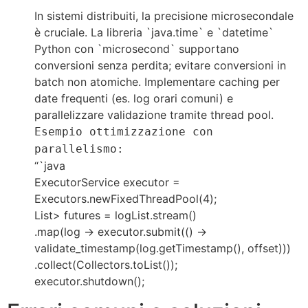
In sistemi distribuiti, la precisione microsecondale
è cruciale. La libreria `java.time` e `datetime`
Python con `microsecond` supportano
conversioni senza perdita; evitare conversioni in
batch non atomiche. Implementare caching per
date frequenti (es. log orari comuni) e
parallelizzare validazione tramite thread pool.
Esempio ottimizzazione con
parallelismo:
“`java
ExecutorService executor =
Executors.newFixedThreadPool(4);
List
> futures = logList.stream()
.map(log -> executor.submit(() ->
validate_timestamp(log.getTimestamp(), offset)))
.collect(Collectors.toList());
executor.shutdown();