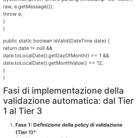
raw, e.getMessage());
throw e;
}
}
public static boolean isValid(DateTime date) {
return date != null &&
date.toLocalDate().getDayOfMonth() >= 1 &&
date.toLocalDate().getMonthValue() <= 12;
}
}
Fasi di implementazione della
validazione automatica: dal Tier
1 al Tier 3
Fase 1: Definizione della policy di validazione
(Tier 1)*