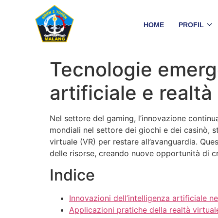
HOME
PROFIL
Tecnologie emerge
artificiale e realtà
Nel settore del gaming, l’innovazione continua
mondiali nel settore dei giochi e dei casinò, s
virtuale (VR) per restare all’avanguardia. Que
delle risorse, creando nuove opportunità di cr
Indice
Innovazioni dell’intelligenza artificiale 
Applicazioni pratiche della realtà virtu