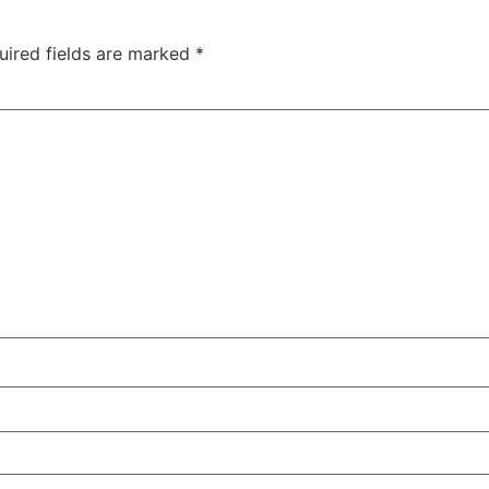
uired fields are marked
*