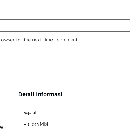
rowser for the next time I comment.
Detail Informasi
Sejarah
Visi dan Misi
ng