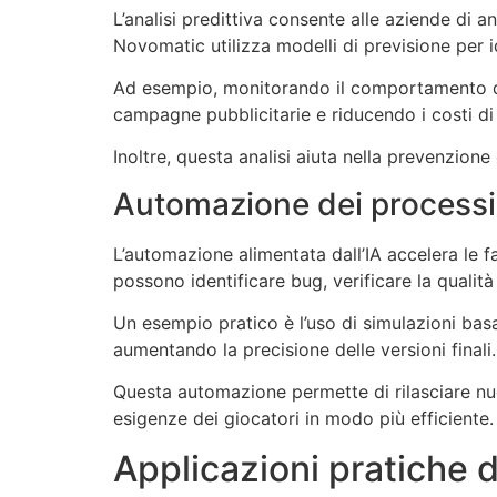
L’analisi predittiva consente alle aziende di a
Novomatic utilizza modelli di previsione per i
Ad esempio, monitorando il comportamento di g
campagne pubblicitarie e riducendo i costi di 
Inoltre, questa analisi aiuta nella prevenzion
Automazione dei processi d
L’automazione alimentata dall’IA accelera le f
possono identificare bug, verificare la qualità
Un esempio pratico è l’uso di simulazioni basat
aumentando la precisione delle versioni finali.
Questa automazione permette di rilasciare nu
esigenze dei giocatori in modo più efficiente.
Applicazioni pratiche d