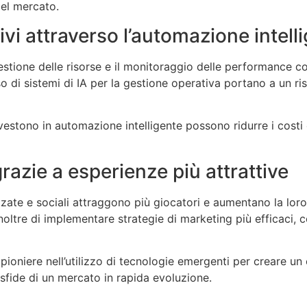
el mercato.
ivi attraverso l’automazione intell
estione delle risorse e il monitoraggio delle performance c
uso di sistemi di IA per la gestione operativa portano a un ri
vestono in automazione intelligente possono ridurre i costi 
razie a esperienze più attrattive
zzate e sociali attraggono più giocatori e aumentano la lo
noltre di implementare strategie di marketing più efficaci,
oniere nell’utilizzo di tecnologie emergenti per creare un 
 sfide di un mercato in rapida evoluzione.