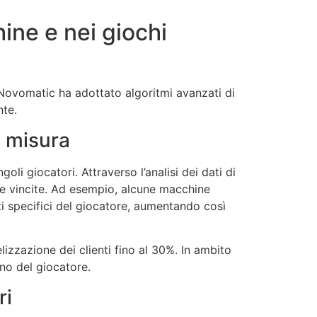
hine e nei giochi
i. Novomatic ha adottato algoritmi avanzati di
nte.
u misura
oli giocatori. Attraverso l’analisi dei dati di
 le vincite. Ad esempio, alcune macchine
ti specifici del giocatore, aumentando così
lizzazione dei clienti fino al 30%. In ambito
no del giocatore.
ri