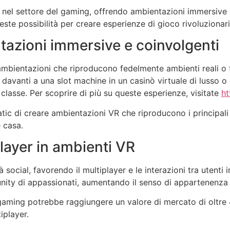
e nel settore del gaming, offrendo ambientazioni immersive
ste possibilità per creare esperienze di gioco rivoluzionari
ntazioni immersive e coinvolgenti
bientazioni che riproducono fedelmente ambienti reali o fan
 davanti a una slot machine in un casinò virtuale di lusso
classe. Per scoprire di più su queste esperienze, visitate
ht
ic di creare ambientazioni VR che riproducono i principali 
e casa.
player in ambienti VR
social, favorendo il multiplayer e le interazioni tra utenti 
munity di appassionati, aumentando il senso di appartenenza
ing potrebbe raggiungere un valore di mercato di oltre 45 
iplayer.