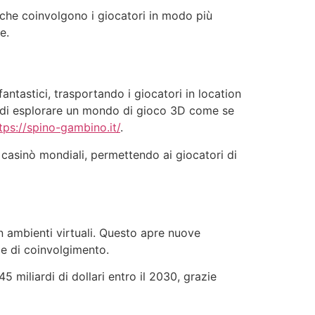
 che coinvolgono i giocatori in modo più
e.
tastici, trasportando i giocatori in location
 o di esplorare un mondo di gioco 3D come se
tps://spino-gambino.it/
.
casinò mondiali, permettendo ai giocatori di
in ambienti virtuali. Questo apre nuove
 e di coinvolgimento.
miliardi di dollari entro il 2030, grazie