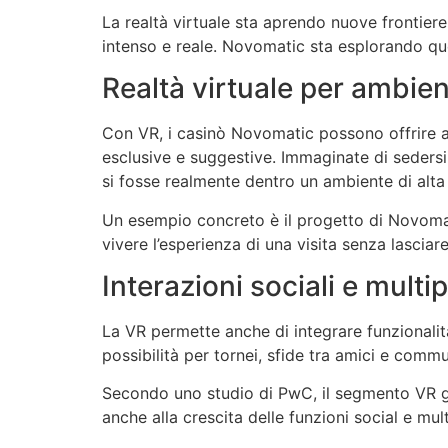
La realtà virtuale sta aprendo nuove frontier
intenso e reale. Novomatic sta esplorando que
Realtà virtuale per ambie
Con VR, i casinò Novomatic possono offrire am
esclusive e suggestive. Immaginate di sedersi
si fosse realmente dentro un ambiente di alta 
Un esempio concreto è il progetto di Novomat
vivere l’esperienza di una visita senza lasciar
Interazioni sociali e multi
La VR permette anche di integrare funzionalità 
possibilità per tornei, sfide tra amici e com
Secondo uno studio di PwC, il segmento VR gam
anche alla crescita delle funzioni social e mult