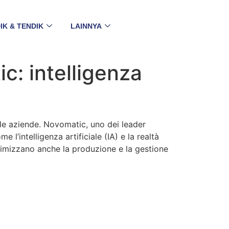
IK & TENDIK
LAINNYA
c: intelligenza
elle aziende. Novomatic, uno dei leader
l’intelligenza artificiale (IA) e la realtà
ttimizzano anche la produzione e la gestione