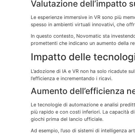
Valutazione dell’impatto su
Le esperienze immersive in VR sono più memora
spesso in ambienti virtuali innovativi, che off
In questo contesto, Novomatic sta investendo i
promettenti che indicano un aumento della ret
Impatto delle tecnologi
L’adozione di IA e VR non ha solo ricadute sul
l’efficienza e incrementando i ricavi.
Aumento dell’efficienza ne
Le tecnologie di automazione e analisi predit
più rapido e con costi inferiori. La capacità d
giochi prima del lancio ufficiale.
Ad esempio, l’uso di sistemi di intelligenza ar