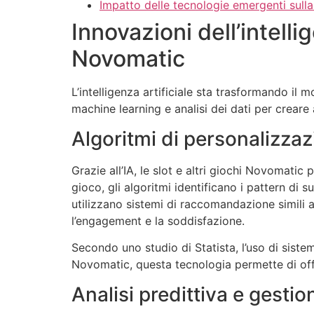
Impatto delle tecnologie emergenti sulla 
Innovazioni dell’intelli
Novomatic
L’intelligenza artificiale sta trasformando il 
machine learning e analisi dei dati per creare
Algoritmi di personalizza
Grazie all’IA, le slot e altri giochi Novomatic
gioco, gli algoritmi identificano i pattern di
utilizzano sistemi di raccomandazione simili a
l’engagement e la soddisfazione.
Secondo uno studio di Statista, l’uso di siste
Novomatic, questa tecnologia permette di offr
Analisi predittiva e gesti