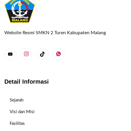
Website Resmi SMKN 2 Turen Kabupaten Malang
Detail Informasi
Sejarah
Visi dan Misi
Fasilitas