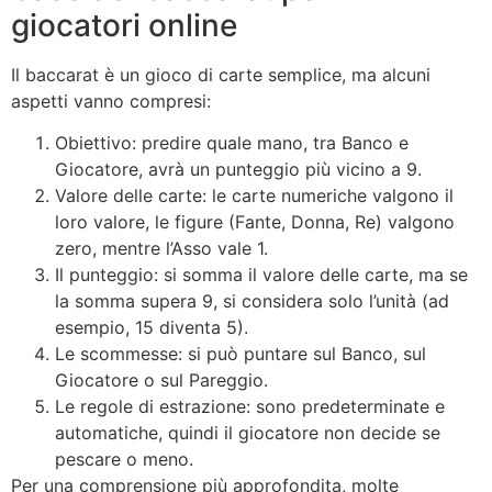
giocatori online
Il baccarat è un gioco di carte semplice, ma alcuni
aspetti vanno compresi:
Obiettivo: predire quale mano, tra Banco e
Giocatore, avrà un punteggio più vicino a 9.
Valore delle carte: le carte numeriche valgono il
loro valore, le figure (Fante, Donna, Re) valgono
zero, mentre l’Asso vale 1.
Il punteggio: si somma il valore delle carte, ma se
la somma supera 9, si considera solo l’unità (ad
esempio, 15 diventa 5).
Le scommesse: si può puntare sul Banco, sul
Giocatore o sul Pareggio.
Le regole di estrazione: sono predeterminate e
automatiche, quindi il giocatore non decide se
pescare o meno.
Per una comprensione più approfondita, molte