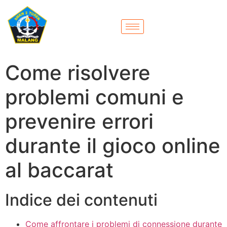
Come risolvere
problemi comuni e
prevenire errori
durante il gioco online
al baccarat
Indice dei contenuti
Come affrontare i problemi di connessione durante