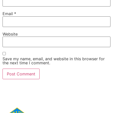
Email
*
Website
Save my name, email, and website in this browser for
the next time I comment.