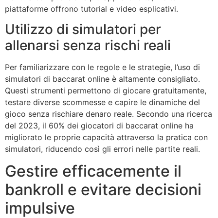
piattaforme offrono tutorial e video esplicativi.
Utilizzo di simulatori per
allenarsi senza rischi reali
Per familiarizzare con le regole e le strategie, l’uso di
simulatori di baccarat online è altamente consigliato.
Questi strumenti permettono di giocare gratuitamente,
testare diverse scommesse e capire le dinamiche del
gioco senza rischiare denaro reale. Secondo una ricerca
del 2023, il 60% dei giocatori di baccarat online ha
migliorato le proprie capacità attraverso la pratica con
simulatori, riducendo così gli errori nelle partite reali.
Gestire efficacemente il
bankroll e evitare decisioni
impulsive