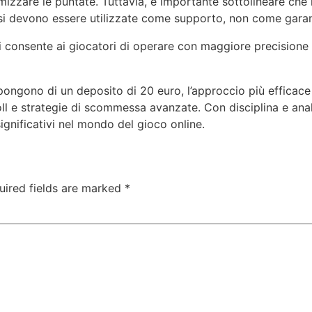
imizzare le puntate. Tuttavia, è importante sottolineare che 
lisi devono essere utilizzate come supporto, non come garanz
ati consente ai giocatori di operare con maggiore precisione
ispongono di un deposito di 20 euro, l’approccio più efficac
ll e strategie di scommessa avanzate. Con disciplina e anal
ignificativi nel mondo del gioco online.
uired fields are marked
*