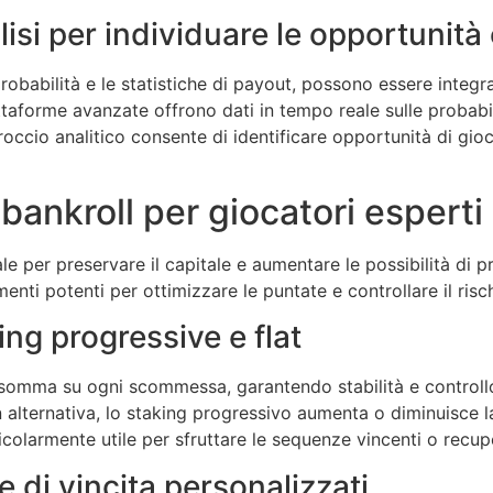
lisi per individuare le opportunità 
 probabilità e le statistiche di payout, possono essere integ
ttaforme avanzate offrono dati in tempo reale sulle probabil
cio analitico consente di identificare opportunità di gioco
bankroll per giocatori esperti
e per preservare il capitale e aumentare le possibilità di p
nti potenti per ottimizzare le puntate e controllare il risch
ing progressive e flat
sa somma su ogni scommessa, garantendo stabilità e control
alternativa, lo staking progressivo aumenta o diminuisce la
colarmente utile per sfruttare le sequenze vincenti o recupe
 e di vincita personalizzati