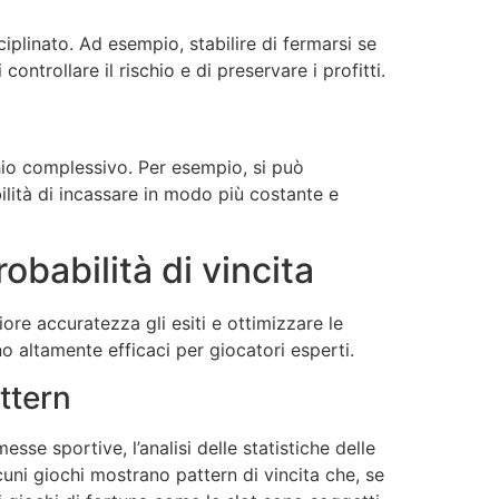
ciplinato. Ad esempio, stabilire di fermarsi se
trollare il rischio e di preservare i profitti.
ischio complessivo. Per esempio, si può
ilità di incassare in modo più costante e
babilità di vincita
re accuratezza gli esiti e ottimizzare le
 altamente efficaci per giocatori esperti.
ttern
sse sportive, l’analisi delle statistiche delle
uni giochi mostrano pattern di vincita che, se