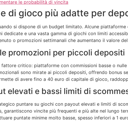
ntare le probabilità di vincita
e di gioco più adatte per depos
ando si dispone di un budget limitato. Alcune piattaforme o
 dedicate e una vasta gamma di giochi con limiti accessib
to o promozioni settimanali che aumentano il valore del d
le promozioni per piccoli depositi
fattore critico: piattaforme con commissioni basse o nulle
romozionali sono mirate ai piccoli depositi, offrendo bonus 
ette di avere fino a 40 euro di capitale di gioco, raddoppia
t elevati e bassi limiti di scomme
rategico puntare su giochi con payout elevati e limiti di s
garantiscono vincite più frequenti e più alte nel lungo ter
ttuare puntate minime molto basse, spesso inferiori a 1 euro