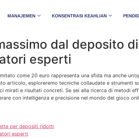
MANAJEMEN
KONSENTRASI KEAHLIAN
PENDID
massimo dal deposito di
tori esperti
o limitato come 20 euro rappresenta una sfida ma anche un’op
to articolo, esploreremo tecniche collaudate e strumenti sof
irati e risultati concreti. Se sei alla ricerca di metodi eff
perare con intelligenza e precisione nel mondo del gioco onl
tte per depositi ridotti
atori esperti