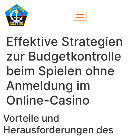
Effektive Strategien
zur Budgetkontrolle
beim Spielen ohne
Anmeldung im
Online-Casino
Vorteile und
Herausforderungen des