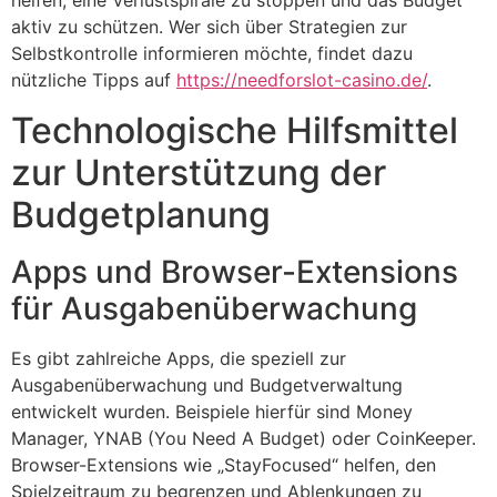
helfen, eine Verlustspirale zu stoppen und das Budget
aktiv zu schützen. Wer sich über Strategien zur
Selbstkontrolle informieren möchte, findet dazu
nützliche Tipps auf
https://needforslot-casino.de/
.
Technologische Hilfsmittel
zur Unterstützung der
Budgetplanung
Apps und Browser-Extensions
für Ausgabenüberwachung
Es gibt zahlreiche Apps, die speziell zur
Ausgabenüberwachung und Budgetverwaltung
entwickelt wurden. Beispiele hierfür sind Money
Manager, YNAB (You Need A Budget) oder CoinKeeper.
Browser-Extensions wie „StayFocused“ helfen, den
Spielzeitraum zu begrenzen und Ablenkungen zu