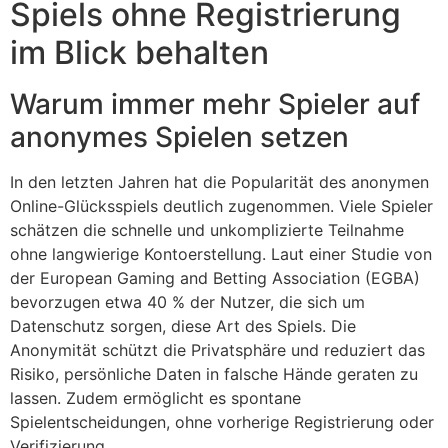
Spiels ohne Registrierung
im Blick behalten
Warum immer mehr Spieler auf
anonymes Spielen setzen
In den letzten Jahren hat die Popularität des anonymen
Online-Glücksspiels deutlich zugenommen. Viele Spieler
schätzen die schnelle und unkomplizierte Teilnahme
ohne langwierige Kontoerstellung. Laut einer Studie von
der European Gaming and Betting Association (EGBA)
bevorzugen etwa 40 % der Nutzer, die sich um
Datenschutz sorgen, diese Art des Spiels. Die
Anonymität schützt die Privatsphäre und reduziert das
Risiko, persönliche Daten in falsche Hände geraten zu
lassen. Zudem ermöglicht es spontane
Spielentscheidungen, ohne vorherige Registrierung oder
Verifizierung.