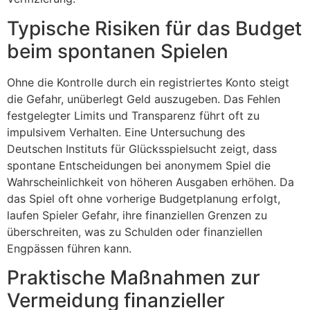
Typische Risiken für das Budget
beim spontanen Spielen
Ohne die Kontrolle durch ein registriertes Konto steigt
die Gefahr, unüberlegt Geld auszugeben. Das Fehlen
festgelegter Limits und Transparenz führt oft zu
impulsivem Verhalten. Eine Untersuchung des
Deutschen Instituts für Glücksspielsucht zeigt, dass
spontane Entscheidungen bei anonymem Spiel die
Wahrscheinlichkeit von höheren Ausgaben erhöhen. Da
das Spiel oft ohne vorherige Budgetplanung erfolgt,
laufen Spieler Gefahr, ihre finanziellen Grenzen zu
überschreiten, was zu Schulden oder finanziellen
Engpässen führen kann.
Praktische Maßnahmen zur
Vermeidung finanzieller