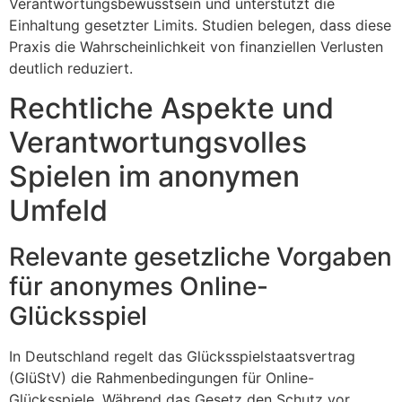
Verantwortungsbewusstsein und unterstützt die
Einhaltung gesetzter Limits. Studien belegen, dass diese
Praxis die Wahrscheinlichkeit von finanziellen Verlusten
deutlich reduziert.
Rechtliche Aspekte und
Verantwortungsvolles
Spielen im anonymen
Umfeld
Relevante gesetzliche Vorgaben
für anonymes Online-
Glücksspiel
In Deutschland regelt das Glücksspielstaatsvertrag
(GlüStV) die Rahmenbedingungen für Online-
Glücksspiele. Während das Gesetz den Schutz vor