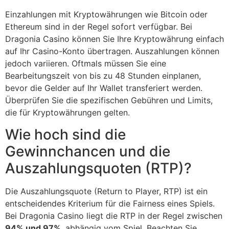
Einzahlungen mit Kryptowährungen wie Bitcoin oder
Ethereum sind in der Regel sofort verfügbar. Bei
Dragonia Casino können Sie Ihre Kryptowährung einfach
auf Ihr Casino-Konto übertragen. Auszahlungen können
jedoch variieren. Oftmals müssen Sie eine
Bearbeitungszeit von bis zu 48 Stunden einplanen,
bevor die Gelder auf Ihr Wallet transferiert werden.
Überprüfen Sie die spezifischen Gebühren und Limits,
die für Kryptowährungen gelten.
Wie hoch sind die
Gewinnchancen und die
Auszahlungsquoten (RTP)?
Die Auszahlungsquote (Return to Player, RTP) ist ein
entscheidendes Kriterium für die Fairness eines Spiels.
Bei Dragonia Casino liegt die RTP in der Regel zwischen
94% und 97%
, abhängig vom Spiel. Beachten Sie