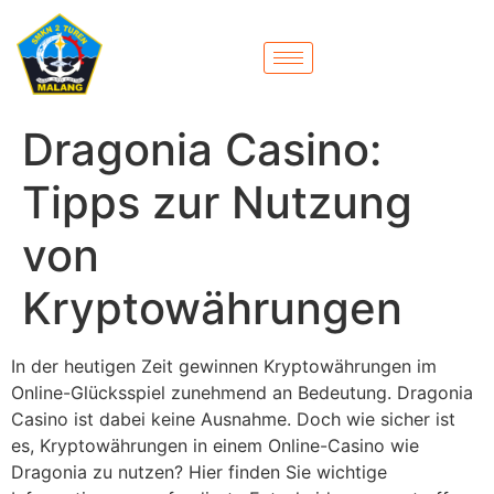
Dragonia Casino:
Tipps zur Nutzung
von
Kryptowährungen
In der heutigen Zeit gewinnen Kryptowährungen im
Online-Glücksspiel zunehmend an Bedeutung. Dragonia
Casino ist dabei keine Ausnahme. Doch wie sicher ist
es, Kryptowährungen in einem Online-Casino wie
Dragonia zu nutzen? Hier finden Sie wichtige