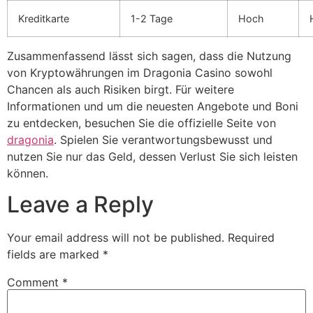
Kreditkarte
1-2 Tage
Hoch
Zusammenfassend lässt sich sagen, dass die Nutzung
von Kryptowährungen im Dragonia Casino sowohl
Chancen als auch Risiken birgt. Für weitere
Informationen und um die neuesten Angebote und Boni
zu entdecken, besuchen Sie die offizielle Seite von
dragonia
. Spielen Sie verantwortungsbewusst und
nutzen Sie nur das Geld, dessen Verlust Sie sich leisten
können.
Leave a Reply
Your email address will not be published.
Required
fields are marked
*
Comment
*