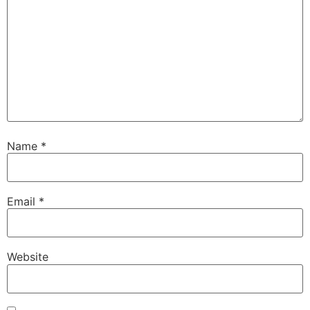
Name
*
Email
*
Website