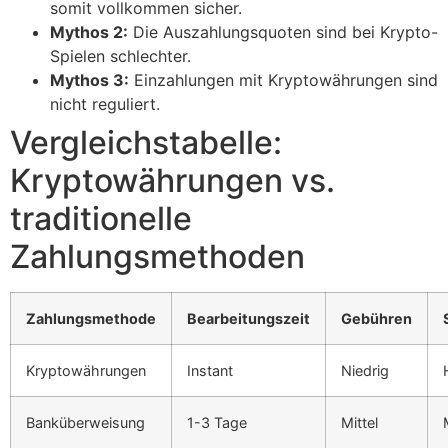
somit vollkommen sicher.
Mythos 2:
Die Auszahlungsquoten sind bei Krypto-
Spielen schlechter.
Mythos 3:
Einzahlungen mit Kryptowährungen sind
nicht reguliert.
Vergleichstabelle:
Kryptowährungen vs.
traditionelle
Zahlungsmethoden
Zahlungsmethode
Bearbeitungszeit
Gebühren
Kryptowährungen
Instant
Niedrig
Banküberweisung
1-3 Tage
Mittel