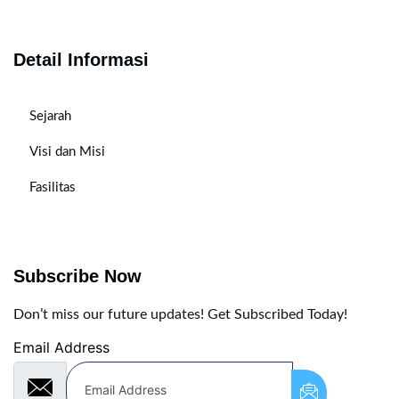
Detail Informasi
Sejarah
Visi dan Misi
Fasilitas
Subscribe Now
Don’t miss our future updates! Get Subscribed Today!
Email Address