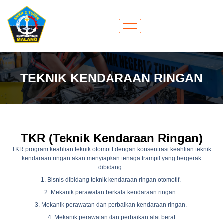
TEKNIK KENDARAAN RINGAN
TKR (Teknik Kendaraan Ringan)
TKR program keahlian teknik otomotif dengan konsentrasi keahlian teknik
kendaraan ringan akan menyiapkan tenaga trampil yang bergerak
dibidang.
1. Bisnis dibidang teknik kendaraan ringan otomotif.
2. Mekanik perawatan berkala kendaraan ringan.
3. Mekanik perawatan dan perbaikan kendaraan ringan.
4. Mekanik perawatan dan perbaikan alat berat